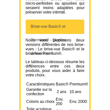
micro-perforées ou ajourées qui
seraient moins adaptées pour
préserver votre intimité.
Brise-vue Basic® et
Premium® - Quelles
Nous vous proposons deux
versions différentes de nos brise-
vues : Le brise-vue Basic® et le
brise-vue Premium®.
différences ?
Le tableau ci-dessous résume les
différences entre ces deux
produits, pour vous aider à faire
votre choix.
Caractéristiques
Basic®
Premium®
Garantie sur la
2 ans
10 ans
confection
Env.
Coloris au choix
Env. 2000
200
Toile acrylique