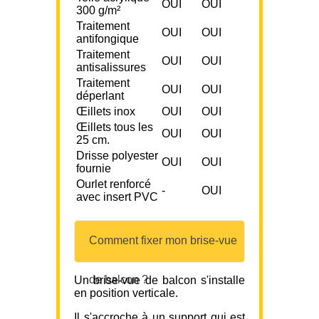
OUI
OUI
300 g/m²
Traitement
OUI
OUI
antifongique
Traitement
OUI
OUI
antisalissures
Traitement
OUI
OUI
déperlant
Œillets inox
OUI
OUI
Œillets tous les
OUI
OUI
25 cm.
Drisse polyester
OUI
OUI
fournie
Ourlet renforcé
-
OUI
avec insert PVC
Comment fixer mon brise-vue
de balcon ?
Un brise-vue de balcon s'installe
en position verticale.
Il s'accroche à un support qui est