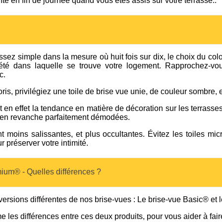
 en fin de journée quand vous êtes assis sur votre terrasse..
ssez simple dans la mesure où huit fois sur dix, le choix du col
été dans laquelle se trouve votre logement. Rapprochez-vo
c.
ris, privilégiez une toile de brise vue unie, de couleur sombre, e
t en effet la tendance en matière de décoration sur les terrasse
t en revanche parfaitement démodées.
 moins salissantes, et plus occultantes. Évitez les toiles mic
 préserver votre intimité.
ium® - Quelles différences ?
rsions différentes de nos brise-vues : Le brise-vue Basic® et 
 les différences entre ces deux produits, pour vous aider à fair