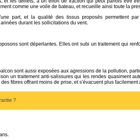
 et les œillets, à un effort de traction qui peut parfois être tr
ement comme une voile de bateau, et recueille ainsi toute la pre
'une part, et la qualité des tissus proposés permettent pa
années durant les sollicitations du vent.
posons sont déperlantes. Elles ont subi un traitement qui renfo
balcon sont aussi exposées aux agressions de la pollution, parti
aison un traitement anti-salissures qui les rendes quasiment aut
des fibres offrant moins de prise, et s'évacuent plus facilement 
rantie ?
ans.