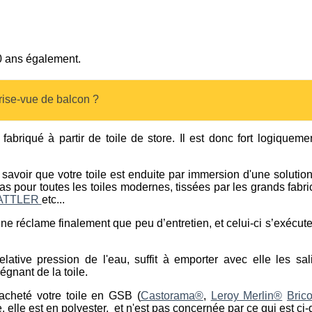
10 ans également.
ise-vue de balcon ?
fabriqué à partir de toile de store. Il est donc fort logiqueme
savoir que votre toile est enduite par immersion d'une solution
 cas pour toutes les toiles modernes, tissées par les grands fab
ATTLER
etc...
e ne réclame finalement que peu d’entretien, et celui-ci s’exécu
elative pression de l'eau, suffit à emporter avec elle les sa
égnant de la toile.
acheté votre toile en GSB (
Castorama®
,
Leroy Merlin®
Bric
elle est en polyester, et n'est pas concernée par ce qui est ci