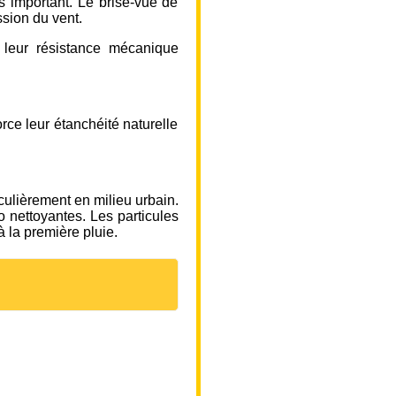
ès important. Le brise-vue de
ssion du vent.
r leur résistance mécanique
rce leur étanchéité naturelle
culièrement en milieu urbain.
o nettoyantes. Les particules
à la première pluie.