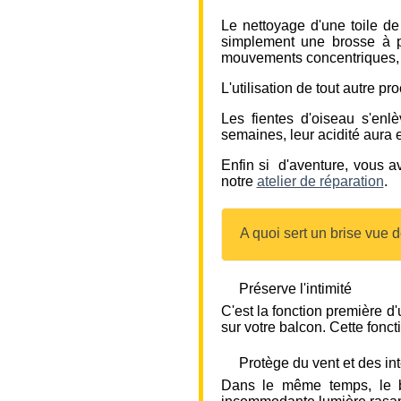
Le nettoyage d'une toile de
simplement une brosse à po
mouvements concentriques, po
L'utilisation de tout autre p
Les fientes d'oiseau s'enl
semaines, leur acidité aura 
Enfin si d'aventure, vous a
notre
atelier de réparation
.
A quoi sert un brise vue 
Préserve l'intimité
C'est la fonction première d
sur votre balcon. Cette foncti
Protège du vent et des in
Dans le même temps, le b