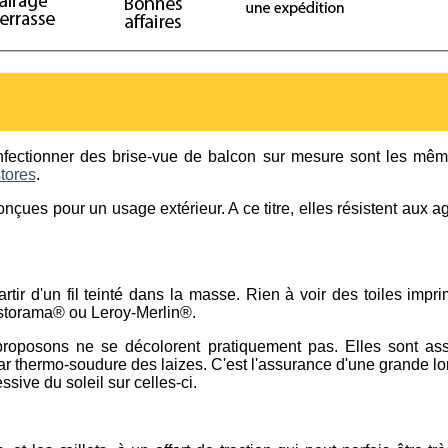
onfectionner des brise-vue de balcon sur mesure sont les mêm
stores
.
onçues pour un usage extérieur. A ce titre, elles résistent aux 
rtir d'un fil teinté dans la masse. Rien à voir des toiles imp
storama® ou Leroy-Merlin®.
proposons ne se décolorent pratiquement pas. Elles sont as
par thermo-soudure des laizes. C'est l'assurance d'une grande l
ssive du soleil sur celles-ci.