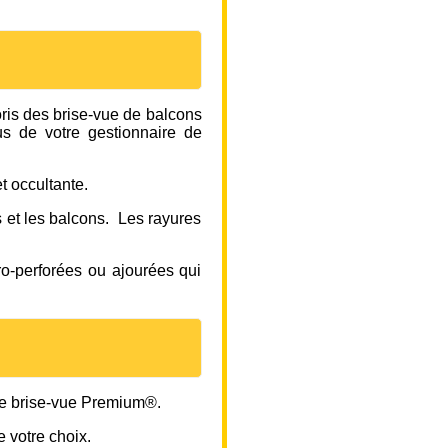
oris des brise-vue de balcons
us de votre gestionnaire de
t occultante.
s et les balcons. Les rayures
ro-perforées ou ajourées qui
le brise-vue Premium®.
e votre choix.