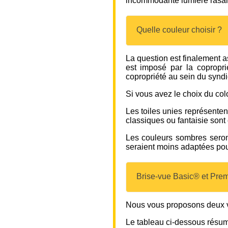
incommodante lumière rasante
Quelle couleur choisir ?
La question est finalement a
est imposé par la copropri
copropriété au sein du syndi
Si vous avez le choix du colo
Les toiles unies représenten
classiques ou fantaisie son
Les couleurs sombres seront
seraient moins adaptées pour
Brise-vue Basic® et Prem
Nous vous proposons deux ve
Le tableau ci-dessous résume