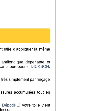
nt utile d'appliquer la même
 antifongique, déperlante, et
ricants européens,
DICKSON
,
te très simplement par rinçage
lissures accumulées tout en
o Dépot®
..) votre toile vient
-dessus.