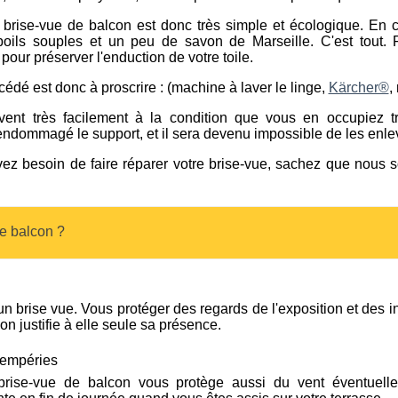
 brise-vue de balcon est donc très simple et écologique. En ca
ils souples et un peu de savon de Marseille. C'est tout. 
ur préserver l'enduction de votre toile.
rocédé est donc à proscrire : (machine à laver le linge,
Kärcher®
,
èvent très facilement à la condition que vous en occupiez t
endommagé le support, et il sera devenu impossible de les enle
vez besoin de faire réparer votre brise-vue, sachez que nous
de balcon ?
'un brise vue. Vous protéger des regards de l'exposition et des 
on justifie à elle seule sa présence.
tempéries
rise-vue de balcon vous protège aussi du vent éventuelle