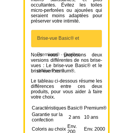
occultantes. Évitez les toiles
micro-perforées ou ajourées qui
seraient moins adaptées pour
préserver votre intimité.
Brise-vue Basic® et
Premium® - Quelles
Nous vous proposons deux
versions différentes de nos brise-
vues : Le brise-vue Basic® et le
brise-vue Premium®.
différences ?
Le tableau ci-dessous résume les
différences entre ces deux
produits, pour vous aider à faire
votre choix.
Caractéristiques
Basic®
Premium®
Garantie sur la
2 ans
10 ans
confection
Env.
Coloris au choix
Env. 2000
200