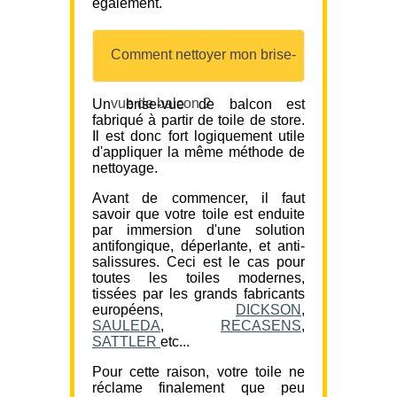
également.
Comment nettoyer mon brise-
vue de balcon ?
Un brise-vue de balcon est
fabriqué à partir de toile de store.
Il est donc fort logiquement utile
d'appliquer la même méthode de
nettoyage.
Avant de commencer, il faut
savoir que votre toile est enduite
par immersion d'une solution
antifongique, déperlante, et anti-
salissures. Ceci est le cas pour
toutes les toiles modernes,
tissées par les grands fabricants
européens,
DICKSON
,
SAULEDA
,
RECASENS
,
SATTLER
etc...
Pour cette raison, votre toile ne
réclame finalement que peu