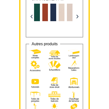
‹
›
Autres produits