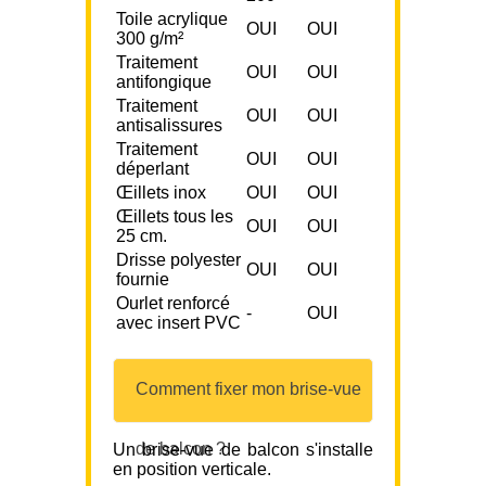
Toile acrylique
OUI
OUI
300 g/m²
Traitement
OUI
OUI
antifongique
Traitement
OUI
OUI
antisalissures
Traitement
OUI
OUI
déperlant
Œillets inox
OUI
OUI
Œillets tous les
OUI
OUI
25 cm.
Drisse polyester
OUI
OUI
fournie
Ourlet renforcé
-
OUI
avec insert PVC
Comment fixer mon brise-vue
de balcon ?
Un brise-vue de balcon s'installe
en position verticale.