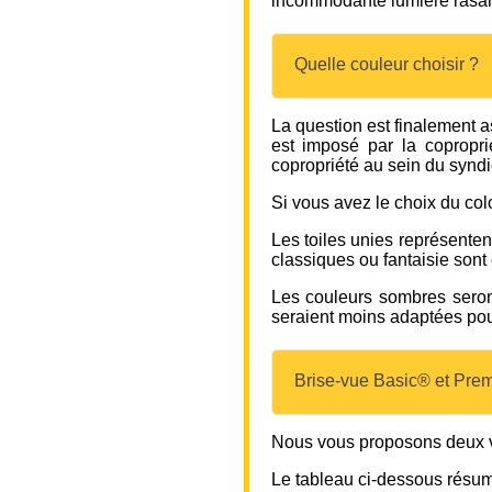
incommodante lumière rasante
Quelle couleur choisir ?
La question est finalement a
est imposé par la copropri
copropriété au sein du syndi
Si vous avez le choix du colo
Les toiles unies représenten
classiques ou fantaisie son
Les couleurs sombres seront
seraient moins adaptées pour
Brise-vue Basic® et Prem
Nous vous proposons deux ve
Le tableau ci-dessous résume