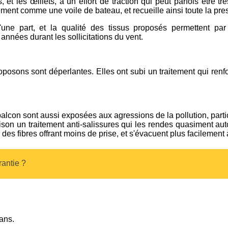
 et les œillets, à un effort de traction qui peut parfois être tr
ement comme une voile de bateau, et recueille ainsi toute la pre
'une part, et la qualité des tissus proposés permettent pa
années durant les sollicitations du vent.
posons sont déperlantes. Elles ont subi un traitement qui renfo
balcon sont aussi exposées aux agressions de la pollution, parti
aison un traitement anti-salissures qui les rendes quasiment aut
des fibres offrant moins de prise, et s'évacuent plus facilement 
rantie ?
ans.