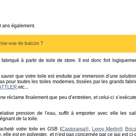
10 ans également.
ise-vue de balcon ?
fabriqué à partir de toile de store. Il est donc fort logiqueme
savoir que votre toile est enduite par immersion d'une solution
 cas pour toutes les toiles modernes, tissées par les grands fab
ATTLER
etc...
e ne réclame finalement que peu d’entretien, et celui-ci s’exécu
elative pression de l'eau, suffit à emporter avec elle les sa
égnant de la toile.
acheté votre toile en GSB (
Castorama®
,
Leroy Merlin®
Bric
elle est en polyester, et n'est pas concernée par ce qui est ci