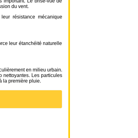
ès important. Le brise-vue de
ssion du vent.
r leur résistance mécanique
rce leur étanchéité naturelle
culièrement en milieu urbain.
o nettoyantes. Les particules
à la première pluie.