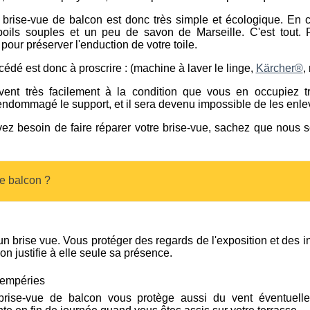
 brise-vue de balcon est donc très simple et écologique. En ca
ils souples et un peu de savon de Marseille. C'est tout. 
ur préserver l'enduction de votre toile.
rocédé est donc à proscrire : (machine à laver le linge,
Kärcher®
,
èvent très facilement à la condition que vous en occupiez t
endommagé le support, et il sera devenu impossible de les enle
vez besoin de faire réparer votre brise-vue, sachez que nous
de balcon ?
'un brise vue. Vous protéger des regards de l'exposition et des 
on justifie à elle seule sa présence.
tempéries
rise-vue de balcon vous protège aussi du vent éventuelle