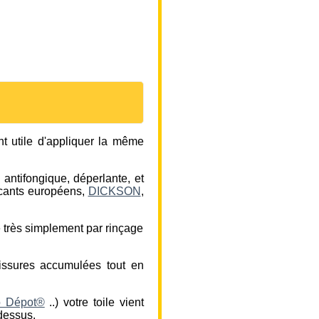
nt utile d'appliquer la même
 antifongique, déperlante, et
ricants européens,
DICKSON
,
te très simplement par rinçage
lissures accumulées tout en
o Dépot®
..) votre toile vient
-dessus.