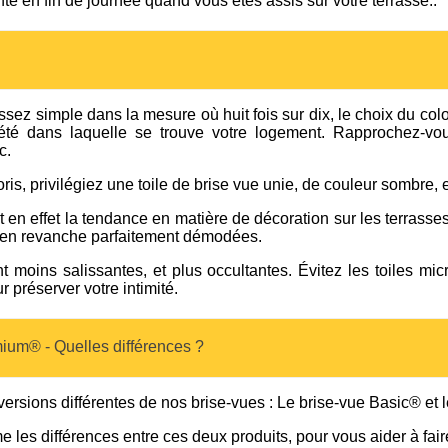
 en fin de journée quand vous êtes assis sur votre terrasse..
ssez simple dans la mesure où huit fois sur dix, le choix du col
été dans laquelle se trouve votre logement. Rapprochez-vo
c.
ris, privilégiez une toile de brise vue unie, de couleur sombre, e
t en effet la tendance en matière de décoration sur les terrasse
t en revanche parfaitement démodées.
 moins salissantes, et plus occultantes. Évitez les toiles mic
 préserver votre intimité.
ium® - Quelles différences ?
rsions différentes de nos brise-vues : Le brise-vue Basic® et 
 les différences entre ces deux produits, pour vous aider à fair