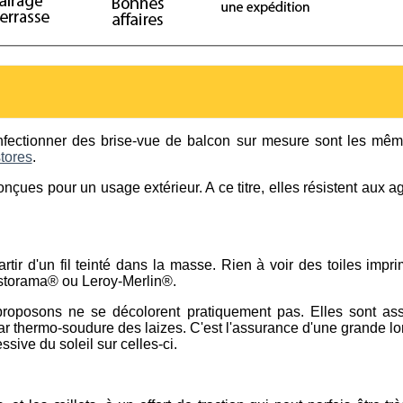
onfectionner des brise-vue de balcon sur mesure sont les mêm
stores
.
onçues pour un usage extérieur. A ce titre, elles résistent aux 
rtir d'un fil teinté dans la masse. Rien à voir des toiles imp
storama® ou Leroy-Merlin®.
proposons ne se décolorent pratiquement pas. Elles sont as
par thermo-soudure des laizes. C'est l'assurance d'une grande l
ssive du soleil sur celles-ci.