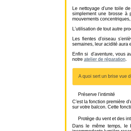
Le nettoyage d'une toile de
simplement une brosse à po
mouvements concentriques, po
L'utilisation de tout autre p
Les fientes d'oiseau s'enl
semaines, leur acidité aura 
Enfin si d'aventure, vous a
notre
atelier de réparation
.
A quoi sert un brise vue 
Préserve l'intimité
C'est la fonction première d
sur votre balcon. Cette foncti
Protège du vent et des in
Dans le même temps, le b