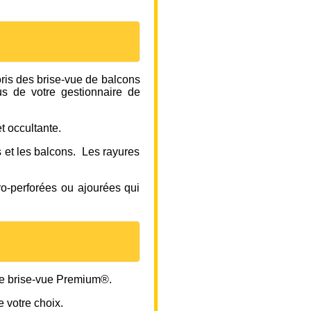
oris des brise-vue de balcons
us de votre gestionnaire de
t occultante.
s et les balcons. Les rayures
ro-perforées ou ajourées qui
le brise-vue Premium®.
e votre choix.