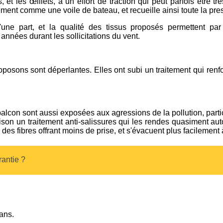
 et les œillets, à un effort de traction qui peut parfois être tr
ement comme une voile de bateau, et recueille ainsi toute la pre
'une part, et la qualité des tissus proposés permettent pa
années durant les sollicitations du vent.
posons sont déperlantes. Elles ont subi un traitement qui renfo
balcon sont aussi exposées aux agressions de la pollution, parti
aison un traitement anti-salissures qui les rendes quasiment aut
des fibres offrant moins de prise, et s'évacuent plus facilement 
rantie ?
ans.