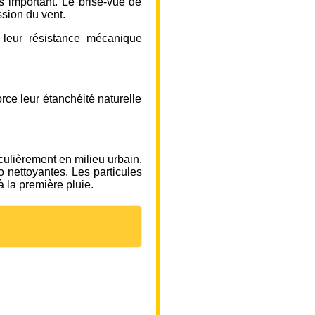
ès important. Le brise-vue de
ssion du vent.
r leur résistance mécanique
rce leur étanchéité naturelle
culièrement en milieu urbain.
o nettoyantes. Les particules
à la première pluie.