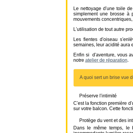
Le nettoyage d'une toile de
simplement une brosse à po
mouvements concentriques, po
L'utilisation de tout autre p
Les fientes d'oiseau s'enl
semaines, leur acidité aura 
Enfin si d'aventure, vous a
notre
atelier de réparation
.
A quoi sert un brise vue 
Préserve l'intimité
C'est la fonction première d
sur votre balcon. Cette foncti
Protège du vent et des in
Dans le même temps, le b