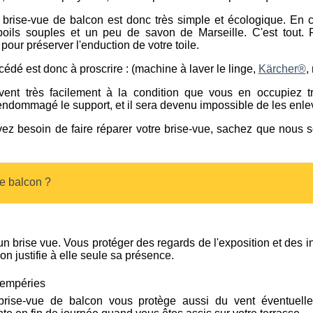
 brise-vue de balcon est donc très simple et écologique. En ca
ils souples et un peu de savon de Marseille. C'est tout. 
ur préserver l'enduction de votre toile.
rocédé est donc à proscrire : (machine à laver le linge,
Kärcher®
,
èvent très facilement à la condition que vous en occupiez t
endommagé le support, et il sera devenu impossible de les enle
vez besoin de faire réparer votre brise-vue, sachez que nous
de balcon ?
'un brise vue. Vous protéger des regards de l'exposition et des 
on justifie à elle seule sa présence.
tempéries
rise-vue de balcon vous protège aussi du vent éventuelle