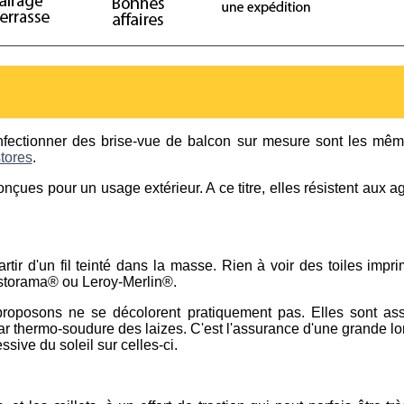
onfectionner des brise-vue de balcon sur mesure sont les mêm
stores
.
onçues pour un usage extérieur. A ce titre, elles résistent aux 
rtir d'un fil teinté dans la masse. Rien à voir des toiles imp
storama® ou Leroy-Merlin®.
proposons ne se décolorent pratiquement pas. Elles sont as
par thermo-soudure des laizes. C'est l'assurance d'une grande l
ssive du soleil sur celles-ci.