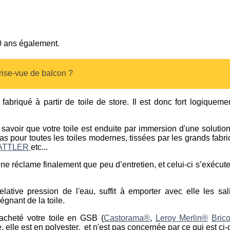
10 ans également.
ise-vue de balcon ?
fabriqué à partir de toile de store. Il est donc fort logiqueme
savoir que votre toile est enduite par immersion d'une solution
 cas pour toutes les toiles modernes, tissées par les grands fab
ATTLER
etc...
e ne réclame finalement que peu d’entretien, et celui-ci s’exécu
elative pression de l'eau, suffit à emporter avec elle les sa
égnant de la toile.
acheté votre toile en GSB (
Castorama®
,
Leroy Merlin®
Bric
elle est en polyester, et n'est pas concernée par ce qui est ci