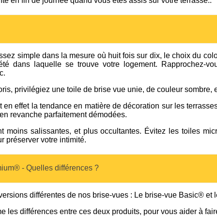
 en fin de journée quand vous êtes assis sur votre terrasse..
ssez simple dans la mesure où huit fois sur dix, le choix du col
été dans laquelle se trouve votre logement. Rapprochez-vo
c.
ris, privilégiez une toile de brise vue unie, de couleur sombre, e
t en effet la tendance en matière de décoration sur les terrasse
t en revanche parfaitement démodées.
 moins salissantes, et plus occultantes. Évitez les toiles mic
 préserver votre intimité.
ium® - Quelles différences ?
rsions différentes de nos brise-vues : Le brise-vue Basic® et 
 les différences entre ces deux produits, pour vous aider à fair