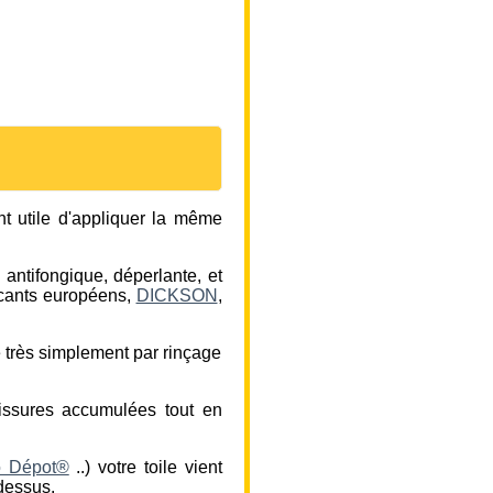
nt utile d'appliquer la même
 antifongique, déperlante, et
ricants européens,
DICKSON
,
te très simplement par rinçage
lissures accumulées tout en
o Dépot®
..) votre toile vient
-dessus.