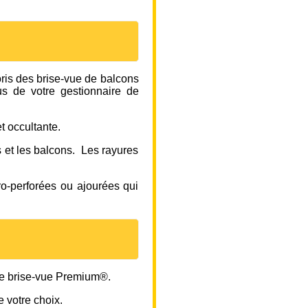
oris des brise-vue de balcons
us de votre gestionnaire de
t occultante.
s et les balcons. Les rayures
ro-perforées ou ajourées qui
le brise-vue Premium®.
e votre choix.