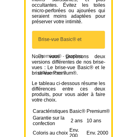
occultantes. Évitez les toiles
micro-perforées ou ajourées qui
seraient moins adaptées pour
préserver votre intimité.
Brise-vue Basic® et
Premium® - Quelles
Nous vous proposons deux
versions différentes de nos brise-
vues : Le brise-vue Basic® et le
brise-vue Premium®.
différences ?
Le tableau ci-dessous résume les
différences entre ces deux
produits, pour vous aider à faire
votre choix.
Caractéristiques
Basic®
Premium®
Garantie sur la
2 ans
10 ans
confection
Env.
Coloris au choix
Env. 2000
200