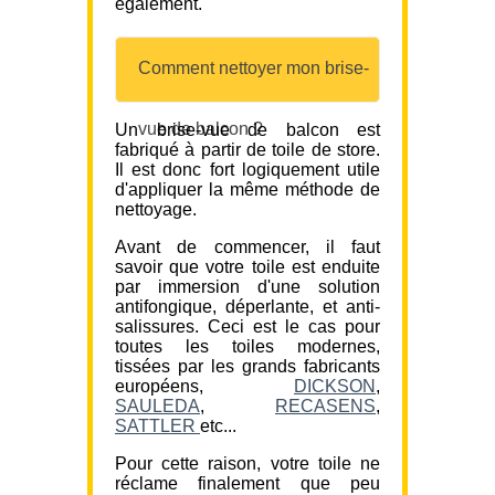
également.
Comment nettoyer mon brise-
vue de balcon ?
Un brise-vue de balcon est
fabriqué à partir de toile de store.
Il est donc fort logiquement utile
d'appliquer la même méthode de
nettoyage.
Avant de commencer, il faut
savoir que votre toile est enduite
par immersion d'une solution
antifongique, déperlante, et anti-
salissures. Ceci est le cas pour
toutes les toiles modernes,
tissées par les grands fabricants
européens,
DICKSON
,
SAULEDA
,
RECASENS
,
SATTLER
etc...
Pour cette raison, votre toile ne
réclame finalement que peu