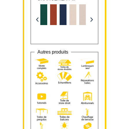
‹
›
Autres produits