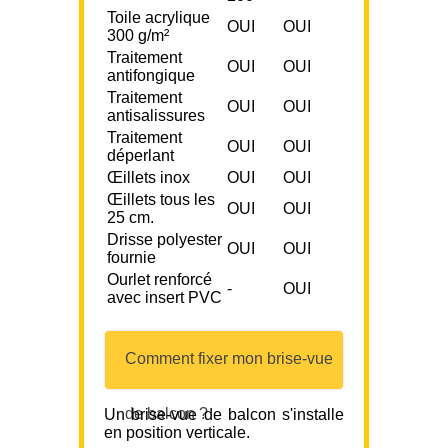
Toile acrylique
OUI
OUI
300 g/m²
Traitement
OUI
OUI
antifongique
Traitement
OUI
OUI
antisalissures
Traitement
OUI
OUI
déperlant
Œillets inox
OUI
OUI
Œillets tous les
OUI
OUI
25 cm.
Drisse polyester
OUI
OUI
fournie
Ourlet renforcé
-
OUI
avec insert PVC
Comment fixer mon brise-vue
de balcon ?
Un brise-vue de balcon s'installe
en position verticale.