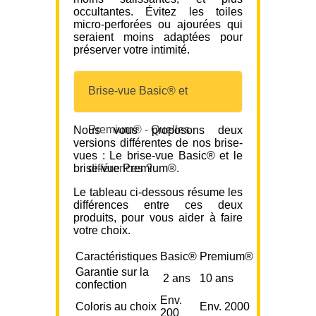
occultantes. Évitez les toiles
micro-perforées ou ajourées qui
seraient moins adaptées pour
préserver votre intimité.
Brise-vue Basic® et
Premium® - Quelles
Nous vous proposons deux
versions différentes de nos brise-
vues : Le brise-vue Basic® et le
brise-vue Premium®.
différences ?
Le tableau ci-dessous résume les
différences entre ces deux
produits, pour vous aider à faire
votre choix.
Caractéristiques
Basic®
Premium®
Garantie sur la
2 ans
10 ans
confection
Env.
Coloris au choix
Env. 2000
200