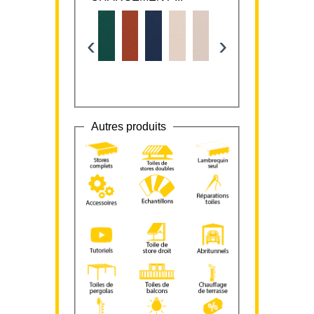
‹
›
Autres produits