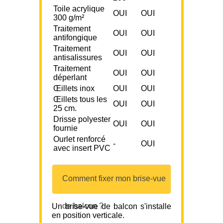
Toile acrylique
OUI
OUI
300 g/m²
Traitement
OUI
OUI
antifongique
Traitement
OUI
OUI
antisalissures
Traitement
OUI
OUI
déperlant
Œillets inox
OUI
OUI
Œillets tous les
OUI
OUI
25 cm.
Drisse polyester
OUI
OUI
fournie
Ourlet renforcé
-
OUI
avec insert PVC
Comment fixer mon brise-vue
de balcon ?
Un brise-vue de balcon s'installe
en position verticale.