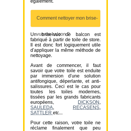
également.
Comment nettoyer mon brise-
vue de balcon ?
Un brise-vue de balcon est
fabriqué à partir de toile de store.
Il est donc fort logiquement utile
d'appliquer la même méthode de
nettoyage.
Avant de commencer, il faut
savoir que votre toile est enduite
par immersion d'une solution
antifongique, déperlante, et anti-
salissures. Ceci est le cas pour
toutes les toiles modernes,
tissées par les grands fabricants
européens,
DICKSON
,
SAULEDA
,
RECASENS
,
SATTLER
etc...
Pour cette raison, votre toile ne
réclame finalement que peu