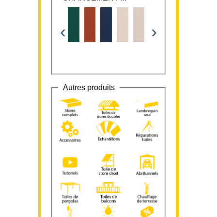
‹
›
Autres produits