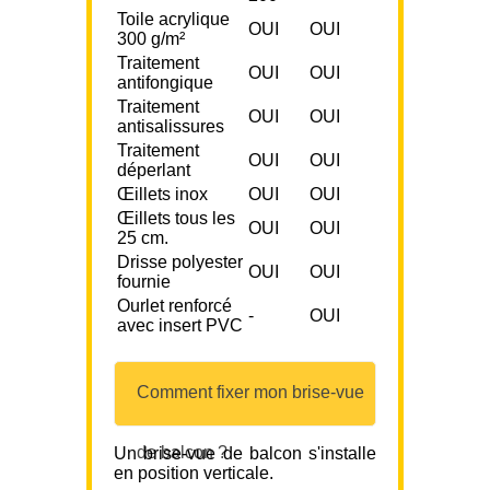
Toile acrylique
OUI
OUI
300 g/m²
Traitement
OUI
OUI
antifongique
Traitement
OUI
OUI
antisalissures
Traitement
OUI
OUI
déperlant
Œillets inox
OUI
OUI
Œillets tous les
OUI
OUI
25 cm.
Drisse polyester
OUI
OUI
fournie
Ourlet renforcé
-
OUI
avec insert PVC
Comment fixer mon brise-vue
de balcon ?
Un brise-vue de balcon s'installe
en position verticale.