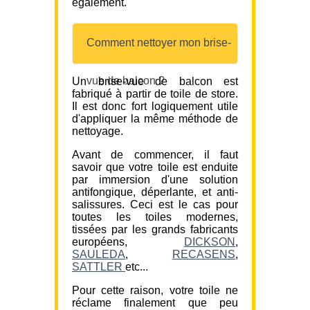
également.
Comment nettoyer mon brise-
vue de balcon ?
Un brise-vue de balcon est
fabriqué à partir de toile de store.
Il est donc fort logiquement utile
d'appliquer la même méthode de
nettoyage.
Avant de commencer, il faut
savoir que votre toile est enduite
par immersion d'une solution
antifongique, déperlante, et anti-
salissures. Ceci est le cas pour
toutes les toiles modernes,
tissées par les grands fabricants
européens,
DICKSON
,
SAULEDA
,
RECASENS
,
SATTLER
etc...
Pour cette raison, votre toile ne
réclame finalement que peu