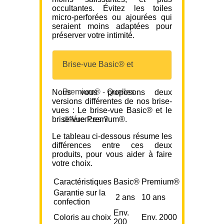
occultantes. Évitez les toiles
micro-perforées ou ajourées qui
seraient moins adaptées pour
préserver votre intimité.
Brise-vue Basic® et
Premium® - Quelles
Nous vous proposons deux
versions différentes de nos brise-
vues : Le brise-vue Basic® et le
brise-vue Premium®.
différences ?
Le tableau ci-dessous résume les
différences entre ces deux
produits, pour vous aider à faire
votre choix.
Caractéristiques
Basic®
Premium®
Garantie sur la
2 ans
10 ans
confection
Env.
Coloris au choix
Env. 2000
200