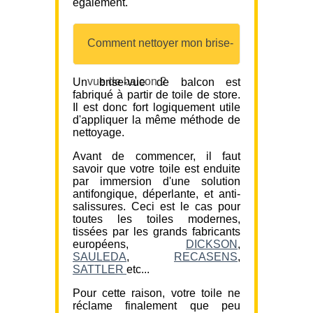
également.
Comment nettoyer mon brise-
vue de balcon ?
Un brise-vue de balcon est
fabriqué à partir de toile de store.
Il est donc fort logiquement utile
d'appliquer la même méthode de
nettoyage.
Avant de commencer, il faut
savoir que votre toile est enduite
par immersion d'une solution
antifongique, déperlante, et anti-
salissures. Ceci est le cas pour
toutes les toiles modernes,
tissées par les grands fabricants
européens,
DICKSON
,
SAULEDA
,
RECASENS
,
SATTLER
etc...
Pour cette raison, votre toile ne
réclame finalement que peu