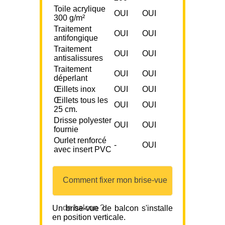
Toile acrylique
OUI
OUI
300 g/m²
Traitement
OUI
OUI
antifongique
Traitement
OUI
OUI
antisalissures
Traitement
OUI
OUI
déperlant
Œillets inox
OUI
OUI
Œillets tous les
OUI
OUI
25 cm.
Drisse polyester
OUI
OUI
fournie
Ourlet renforcé
-
OUI
avec insert PVC
Comment fixer mon brise-vue
de balcon ?
Un brise-vue de balcon s'installe
en position verticale.