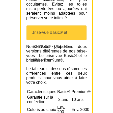
occultantes. Évitez les toiles
micro-perforées ou ajourées qui
seraient moins adaptées pour
préserver votre intimité.
Brise-vue Basic® et
Premium® - Quelles
Nous vous proposons deux
versions différentes de nos brise-
vues : Le brise-vue Basic® et le
brise-vue Premium®.
différences ?
Le tableau ci-dessous résume les
différences entre ces deux
produits, pour vous aider à faire
votre choix.
Caractéristiques
Basic®
Premium®
Garantie sur la
2 ans
10 ans
confection
Env.
Coloris au choix
Env. 2000
200