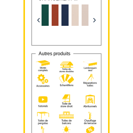
‹
›
Autres produits