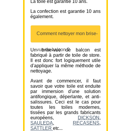
La toile est garantie 10 ans.
La confection est garantie 10 ans
également.
Comment nettoyer mon brise-
vue de balcon ?
Un brise-vue de balcon est
fabriqué à partir de toile de store.
Il est donc fort logiquement utile
d'appliquer la même méthode de
nettoyage.
Avant de commencer, il faut
savoir que votre toile est enduite
par immersion d'une solution
antifongique, déperlante, et anti-
salissures. Ceci est le cas pour
toutes les toiles modernes,
tissées par les grands fabricants
européens,
DICKSON
,
SAULEDA
,
RECASENS
,
SATTLER
etc...