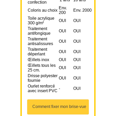
confection
Env.
Coloris au choix
Env. 2000
200
Toile acrylique
OUI
OUI
300 g/m²
Traitement
OUI
OUI
antifongique
Traitement
OUI
OUI
antisalissures
Traitement
OUI
OUI
déperlant
Œillets inox
OUI
OUI
Œillets tous les
OUI
OUI
25 cm.
Drisse polyester
OUI
OUI
fournie
Ourlet renforcé
-
OUI
avec insert PVC
Comment fixer mon brise-vue