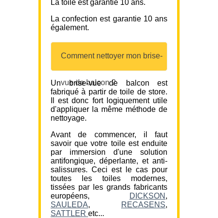
La toile est garantie 10 ans.
La confection est garantie 10 ans
également.
Comment nettoyer mon brise-
vue de balcon ?
Un brise-vue de balcon est
fabriqué à partir de toile de store.
Il est donc fort logiquement utile
d'appliquer la même méthode de
nettoyage.
Avant de commencer, il faut
savoir que votre toile est enduite
par immersion d'une solution
antifongique, déperlante, et anti-
salissures. Ceci est le cas pour
toutes les toiles modernes,
tissées par les grands fabricants
européens,
DICKSON
,
SAULEDA
,
RECASENS
,
SATTLER
etc...