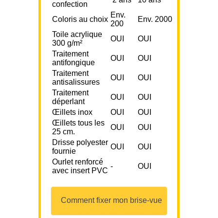
confection
Env.
Coloris au choix
Env. 2000
200
Toile acrylique
OUI
OUI
300 g/m²
Traitement
OUI
OUI
antifongique
Traitement
OUI
OUI
antisalissures
Traitement
OUI
OUI
déperlant
Œillets inox
OUI
OUI
Œillets tous les
OUI
OUI
25 cm.
Drisse polyester
OUI
OUI
fournie
Ourlet renforcé
-
OUI
avec insert PVC
Comment fixer mon brise-vue