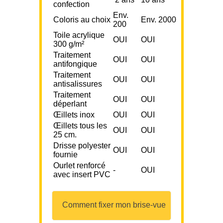
confection
Env.
Coloris au choix
Env. 2000
200
Toile acrylique
OUI
OUI
300 g/m²
Traitement
OUI
OUI
antifongique
Traitement
OUI
OUI
antisalissures
Traitement
OUI
OUI
déperlant
Œillets inox
OUI
OUI
Œillets tous les
OUI
OUI
25 cm.
Drisse polyester
OUI
OUI
fournie
Ourlet renforcé
-
OUI
avec insert PVC
Comment fixer mon brise-vue