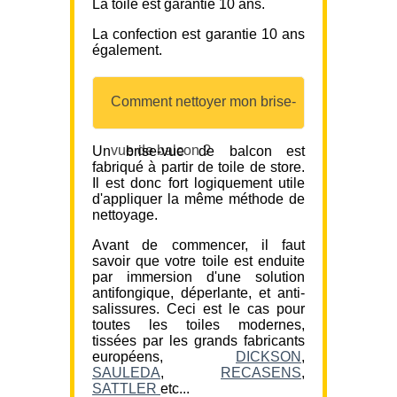
La toile est garantie 10 ans.
La confection est garantie 10 ans
également.
Comment nettoyer mon brise-
vue de balcon ?
Un brise-vue de balcon est
fabriqué à partir de toile de store.
Il est donc fort logiquement utile
d'appliquer la même méthode de
nettoyage.
Avant de commencer, il faut
savoir que votre toile est enduite
par immersion d'une solution
antifongique, déperlante, et anti-
salissures. Ceci est le cas pour
toutes les toiles modernes,
tissées par les grands fabricants
européens,
DICKSON
,
SAULEDA
,
RECASENS
,
SATTLER
etc...