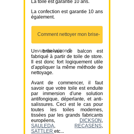
La toile est garantie 10 ans.
La confection est garantie 10 ans
également.
Comment nettoyer mon brise-
vue de balcon ?
Un brise-vue de balcon est
fabriqué à partir de toile de store.
Il est donc fort logiquement utile
d'appliquer la même méthode de
nettoyage.
Avant de commencer, il faut
savoir que votre toile est enduite
par immersion d'une solution
antifongique, déperlante, et anti-
salissures. Ceci est le cas pour
toutes les toiles modernes,
tissées par les grands fabricants
européens,
DICKSON
,
SAULEDA
,
RECASENS
,
SATTLER
etc...