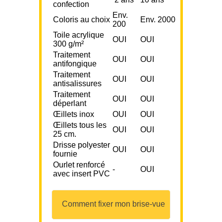
confection
Env.
Coloris au choix
Env. 2000
200
Toile acrylique
OUI
OUI
300 g/m²
Traitement
OUI
OUI
antifongique
Traitement
OUI
OUI
antisalissures
Traitement
OUI
OUI
déperlant
Œillets inox
OUI
OUI
Œillets tous les
OUI
OUI
25 cm.
Drisse polyester
OUI
OUI
fournie
Ourlet renforcé
-
OUI
avec insert PVC
Comment fixer mon brise-vue